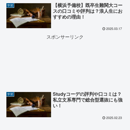
【横浜予備校】既卒生難関大コー
学習
スの口コミや評判は？浪人生にお
すすめの理由！
2025.03.17
スポンサーリンク
Studyコーデの評判や口コミは？
学習
私立文系専門で総合型選抜にも強
い！
2025.02.23