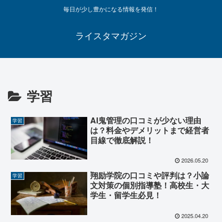
毎日が少し豊かになる情報を発信！
ライスタマガジン
学習
AI鬼管理の口コミが少ない理由
学習
は？料金やデメリットまで経営者
目線で徹底解説！
2026.05.20
翔励学院の口コミや評判は？小論
学習
文対策の個別指導塾！高校生・大
学生・留学生必見！
2025.04.20