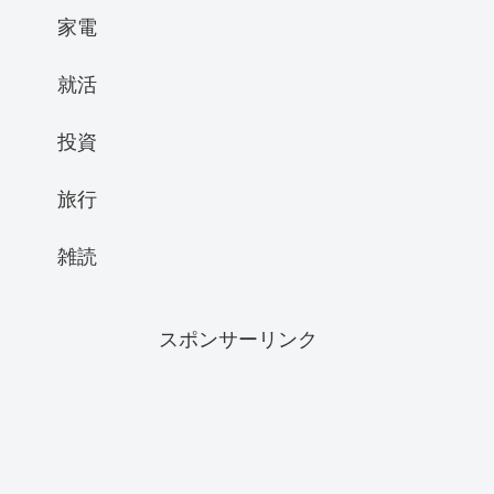
家電
就活
投資
旅行
雑読
スポンサーリンク